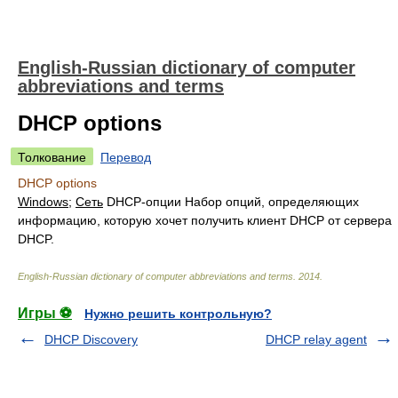
English-Russian dictionary of computer
abbreviations and terms
DHCP options
Толкование
Перевод
DHCP options
Windows
;
Сеть
DHCP-опции
Набор опций, определяющих
информацию, которую хочет получить клиент DHCP от сервера
DHCP.
English-Russian dictionary of computer abbreviations and terms
.
2014
.
Игры ⚽
Нужно решить контрольную?
DHCP Discovery
DHCP relay agent