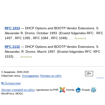
RFC 1533
— DHCP Options and BOOTP Vendor Extensions. S.
Alexander R. Droms. October 1993. (Ersetzt folgendes RFC : RFC
1497 , RFC 1395 , RFC 1084 , RFC 1048) …
Acronyms
RFC 2132
— DHCP Options and BOOTP Vendor Extensions. S.
Alexander, R. Droms. March 1997. (Ersetzt folgendes RFC :RFC
1533) …
Acronyms
© Академик, 2000-2026
18+
Обратная связь:
Техподдержка
,
Реклама на сайте
👣 Путешествия
Экспорт словарей на сайты
, сделанные на PHP,
Joomla,
Drupal,
WordPress, MODx.