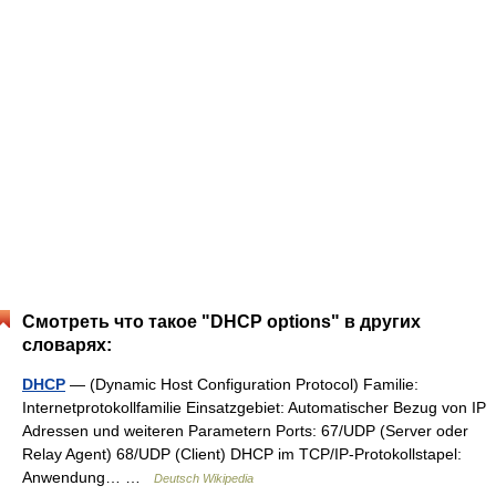
Смотреть что такое "DHCP options" в других
словарях:
DHCP
— (Dynamic Host Configuration Protocol) Familie:
Internetprotokollfamilie Einsatzgebiet: Automatischer Bezug von IP
Adressen und weiteren Parametern Ports: 67/UDP (Server oder
Relay Agent) 68/UDP (Client) DHCP im TCP/IP‑Protokollstapel:
Anwendung… …
Deutsch Wikipedia