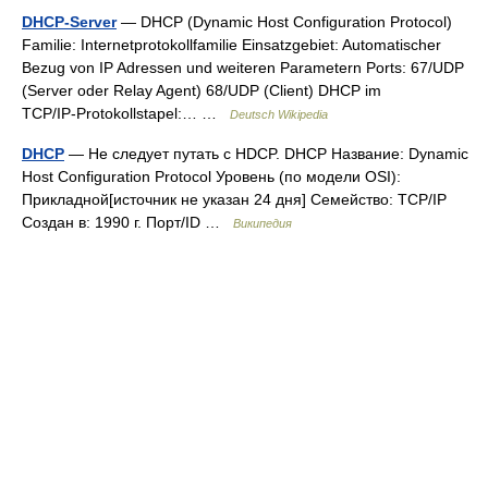
DHCP-Server
— DHCP (Dynamic Host Configuration Protocol)
Familie: Internetprotokollfamilie Einsatzgebiet: Automatischer
Bezug von IP Adressen und weiteren Parametern Ports: 67/UDP
(Server oder Relay Agent) 68/UDP (Client) DHCP im
TCP/IP‑Protokollstapel:… …
Deutsch Wikipedia
DHCP
— Не следует путать с HDCP. DHCP Название: Dynamic
Host Configuration Protocol Уровень (по модели OSI):
Прикладной[источник не указан 24 дня] Семейство: TCP/IP
Создан в: 1990 г. Порт/ID …
Википедия